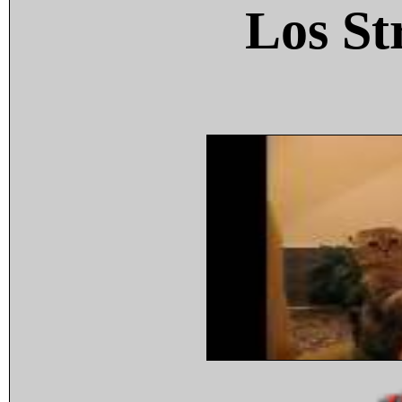
Los St