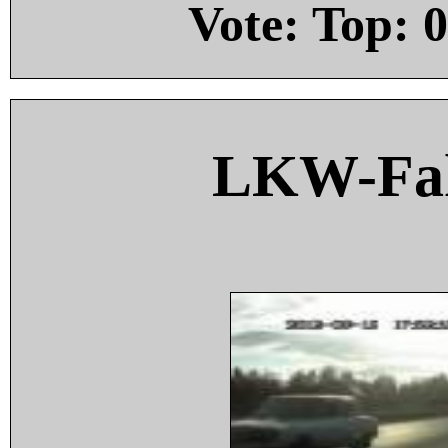
Vote: Top:
0
LKW-Fah