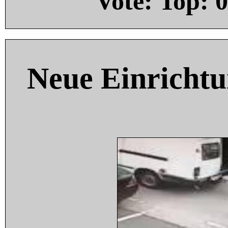
Vote: Top:
0
Neue Einricht