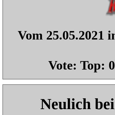
Vom 25.05.2021 in
Vote: Top:
0
Neulich be