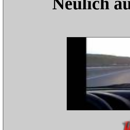
Neulich a