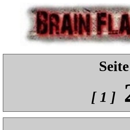
Seite
[ 1 ]