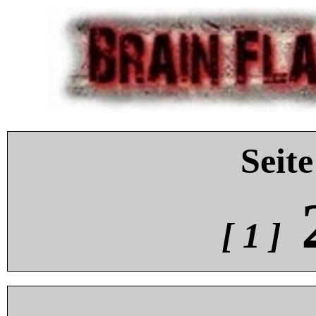
Seite
[ 1 ]