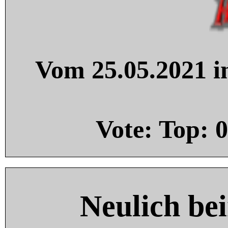
Vom 25.05.2021 in
Vote: Top:
0
Neulich be