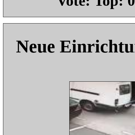
Vote: Top:
0
Neue Einricht