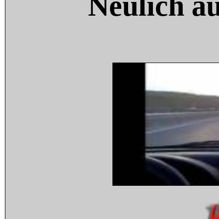
Neulich a