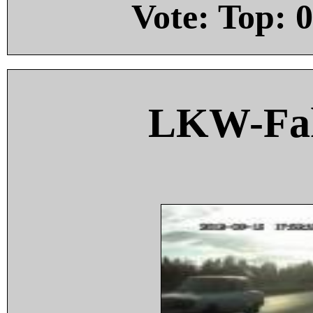
Vote: Top:
0
LKW-Fah