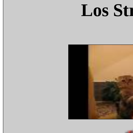
Los St