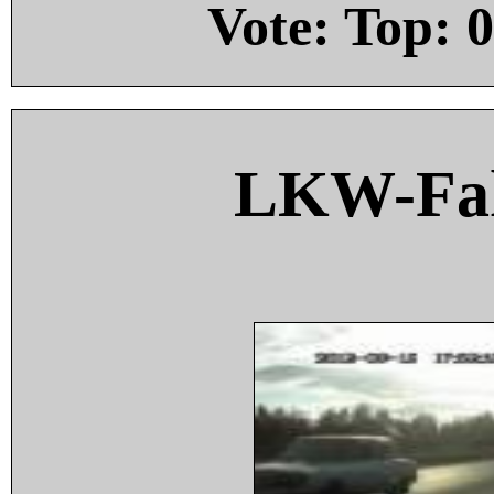
Vote: Top:
0
LKW-Fah