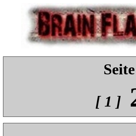
Seite
[ 1 ]