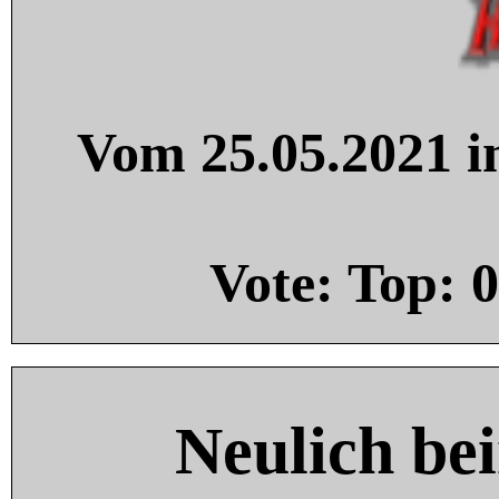
Vom 25.05.2021 in
Vote: Top:
0
Neulich be