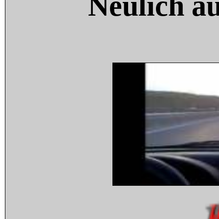
Neulich a