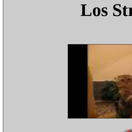
Los St