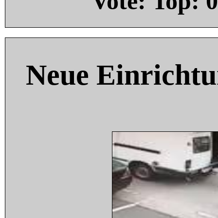
Vote: Top:
0
Neue Einricht