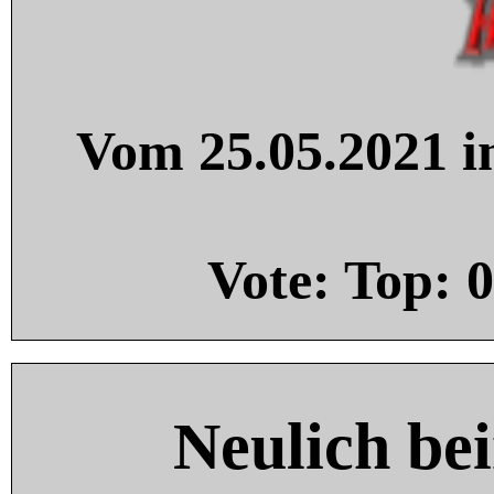
Vom 25.05.2021 in
Vote: Top:
0
Neulich be