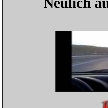
Neulich a