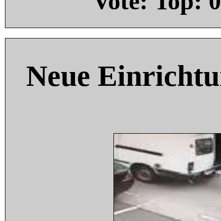
Vote: Top:
0
Neue Einricht