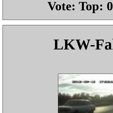
Vote: Top:
0
LKW-Fah