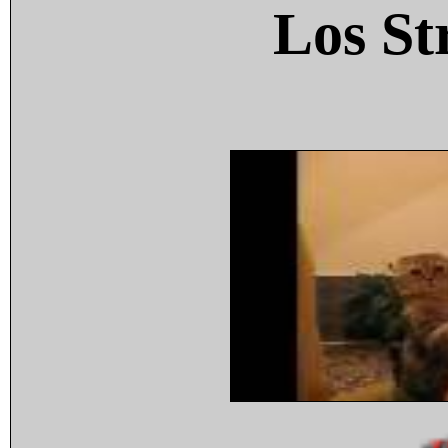
Los St