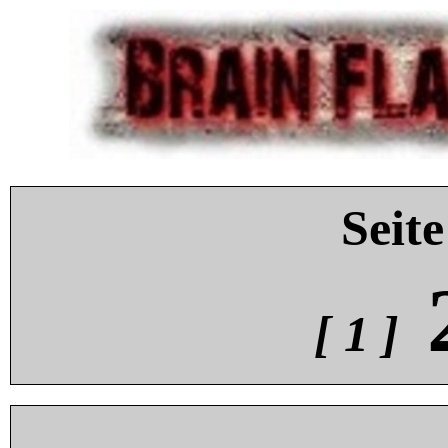
Seite
[ 1 ]