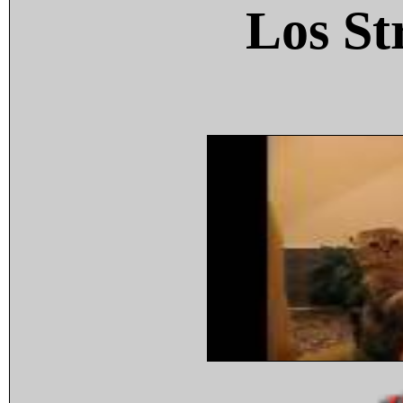
Los St