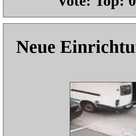
Vote: Top:
0
Neue Einricht