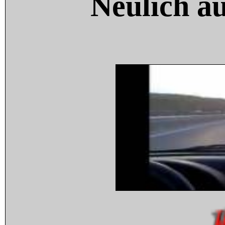
Neulich a