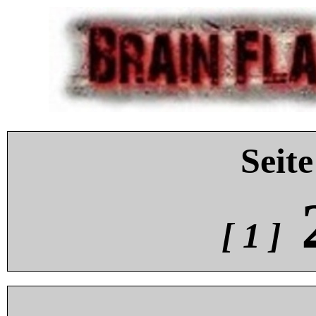
Seite
[ 1 ]