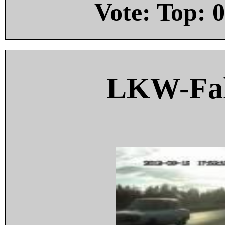
Vote: Top:
0
LKW-Fah