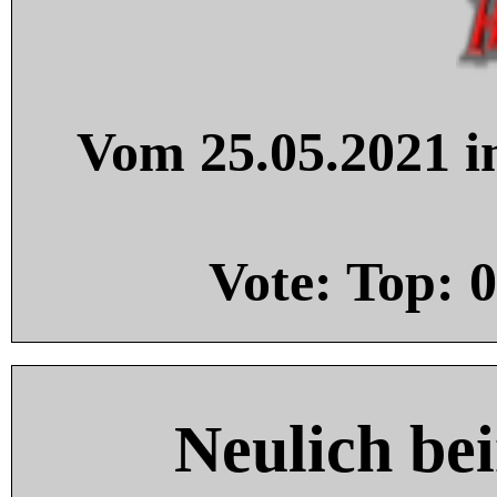
Vom 25.05.2021 in
Vote: Top:
0
Neulich be