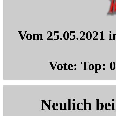
Vom 25.05.2021 in
Vote: Top:
0
Neulich be