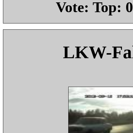
Vote: Top:
0
LKW-Fah