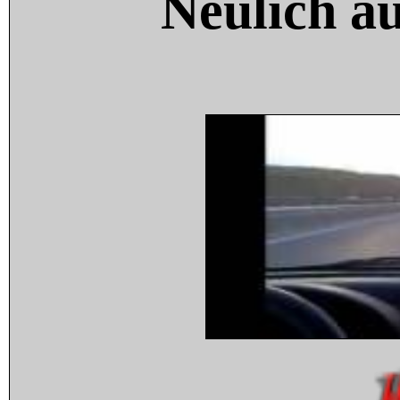
Neulich a