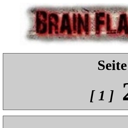
Seite
[ 1 ]