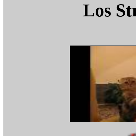
Los St