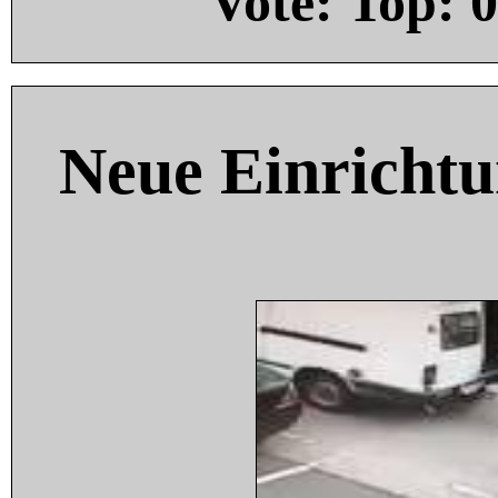
Vote: Top:
0
Neue Einricht