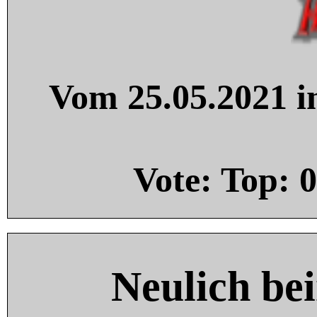
Vom 25.05.2021 in
Vote: Top:
0
Neulich be