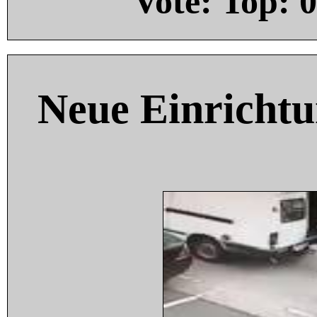
Vote: Top:
0
Neue Einricht