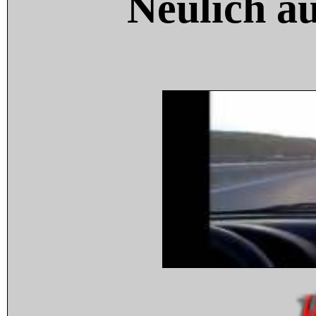
Neulich a