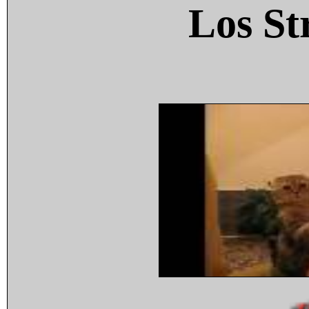
Los St