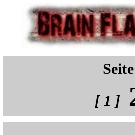
Seite
[ 1 ]