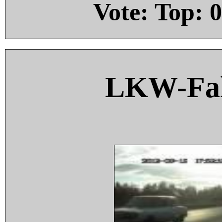
Vote: Top:
0
LKW-Fah