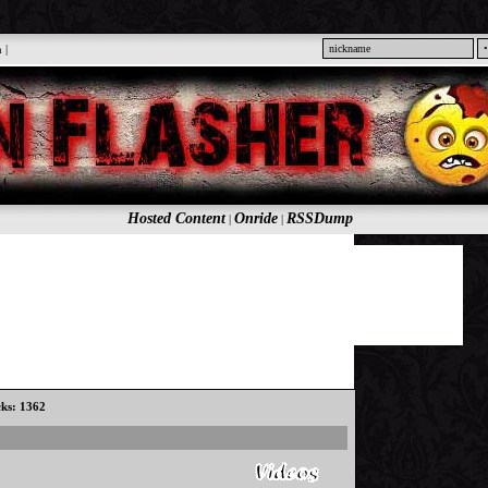
n
|
Hosted Content
Onride
RSSDump
|
|
cks: 1362