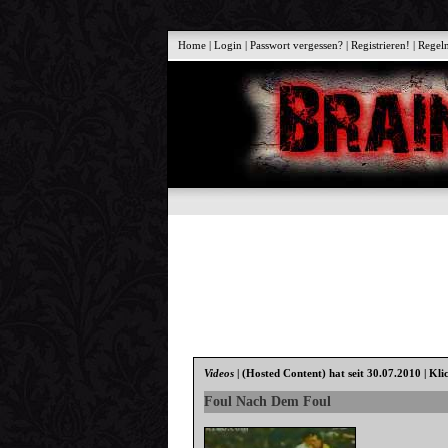
Home
|
Login
|
Passwort vergessen?
|
Registrieren!
|
Regel
Videos
|
(Hosted Content)
hat seit 30.07.2010 | Kli
Foul Nach Dem Foul