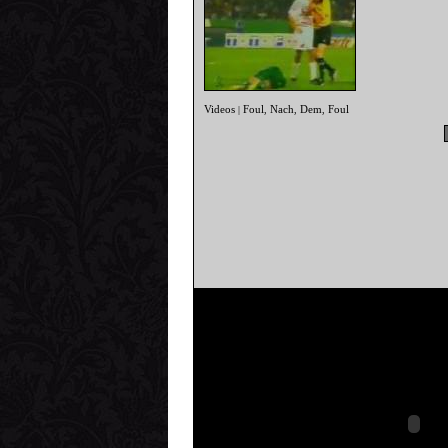
Videos
Foul
Nach
Dem
Foul
|
,
,
,