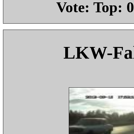
Vote: Top:
0
LKW-Fah