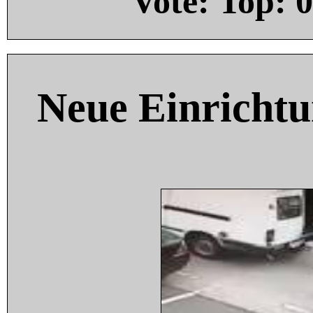
Vote: Top:
0
Neue Einricht