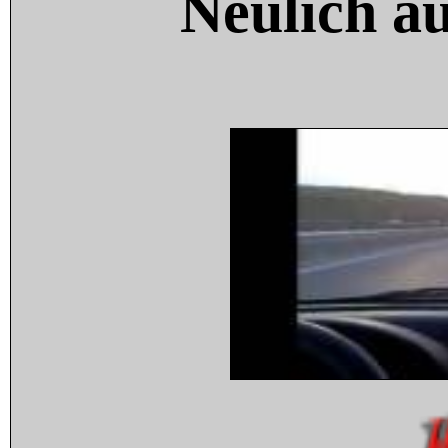
Neulich a