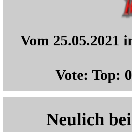
Vom 25.05.2021 in
Vote: Top:
0
Neulich be