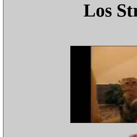
Los St