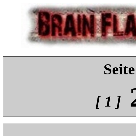
Seite
[ 1 ]