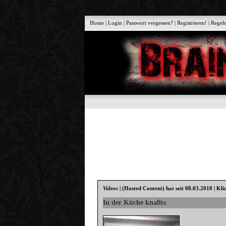
Home
|
Login
|
Passwort vergessen?
|
Registrieren!
|
Regel
Videos
|
(Hosted Content)
hat seit 08.03.2010 | Kli
In der Küche knallts