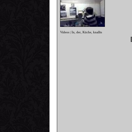
Videos
In
der
Küche
knallts
|
,
,
,