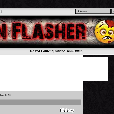
n
|
Hosted Content
Onride
RSSDump
|
|
cks: 1724