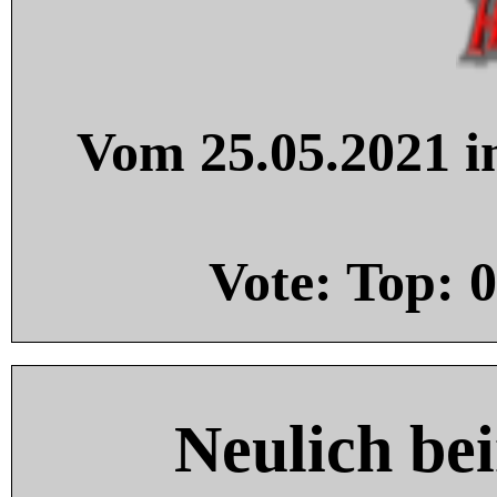
Vom 25.05.2021 in
Vote: Top:
0
Neulich be