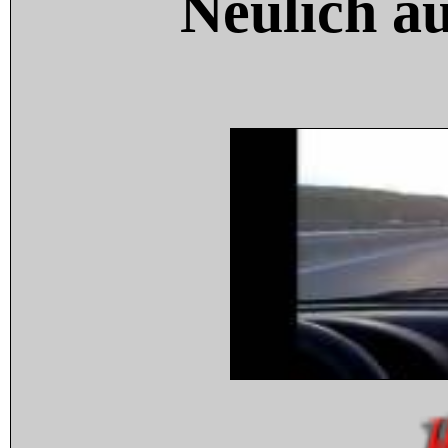
Neulich a