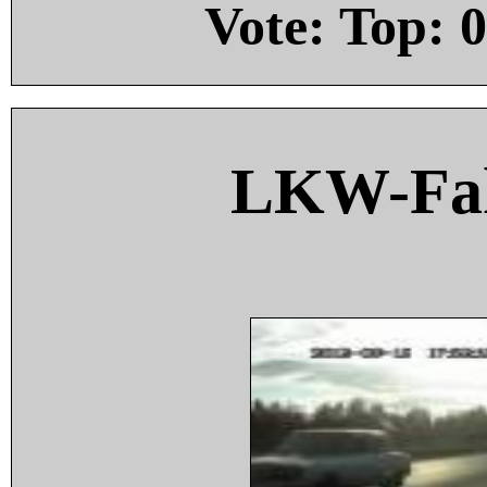
Vote: Top:
0
LKW-Fah