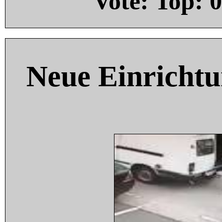
Vote: Top:
0
Neue Einricht