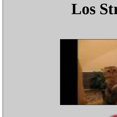
Los St