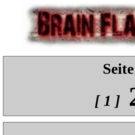
Seite
[ 1 ]