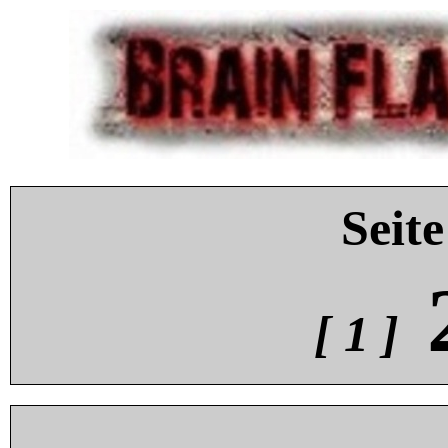
Seite
[ 1 ]