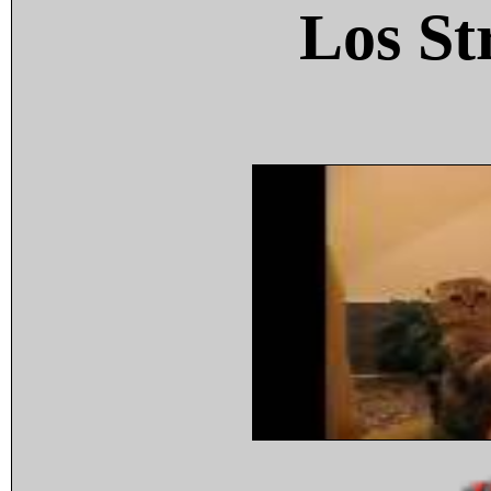
Los St