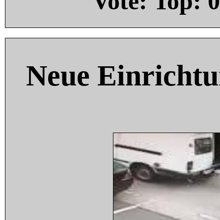
Vote: Top:
0
Neue Einricht