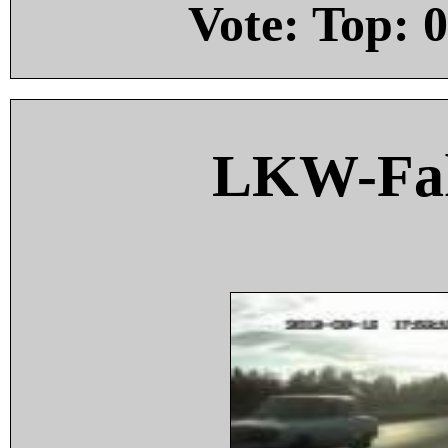
Vote: Top:
0
LKW-Fah