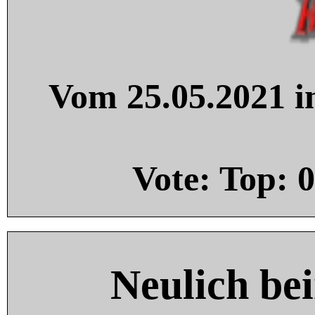
Vom 25.05.2021 in
Vote: Top:
0
Neulich be