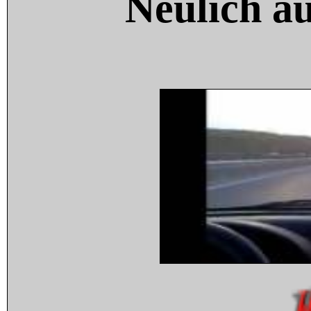
Neulich a