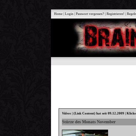
Home
|
Login
|
Passwort vergessen?
|
Registrieren!
|
Regel
Videos
|
(Link Content)
hat seit 09.12.2009 | Klick
Stürze des Monats November