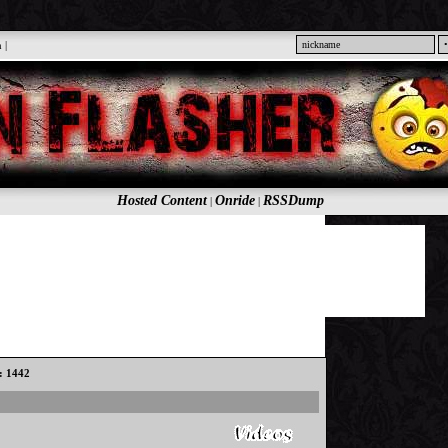
n
|
Hosted Content
Onride
RSSDump
|
|
s: 1442