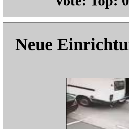
Vote: Top:
0
Neue Einricht