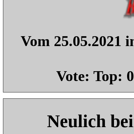
Vom 25.05.2021 in
Vote: Top:
0
Neulich be