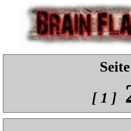
Seite
[ 1 ]