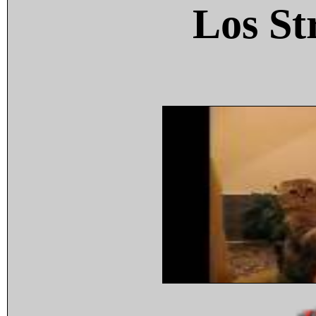
Los St