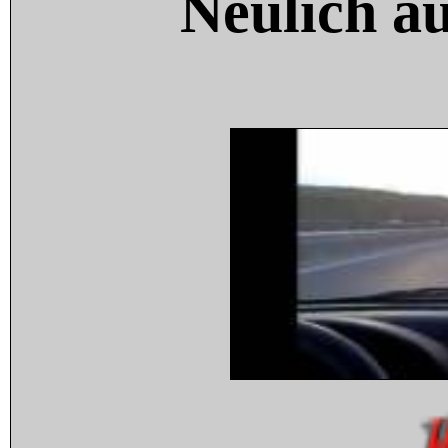
Neulich a