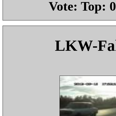
Vote: Top:
0
LKW-Fah