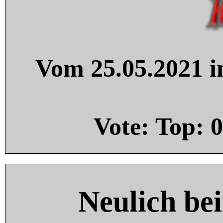
Vom 25.05.2021 in
Vote: Top:
0
Neulich be