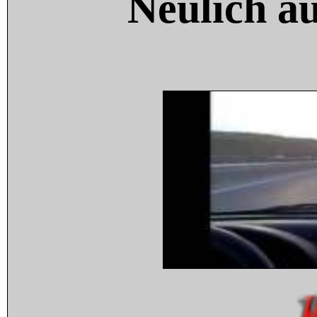
Neulich a