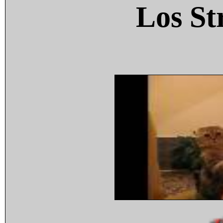
Los St