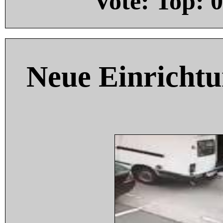
Vote: Top:
0
Neue Einricht