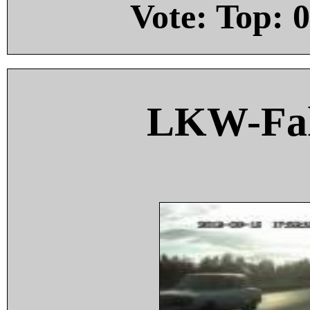
Vote: Top:
0
LKW-Fah