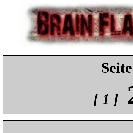
Seite
[ 1 ]