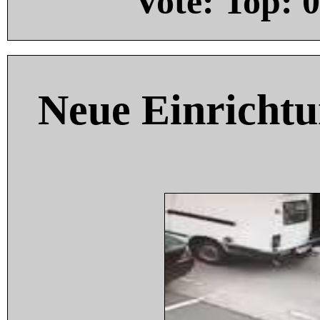
Vote: Top:
0
Neue Einricht