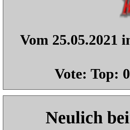
Vom 25.05.2021 in
Vote: Top:
0
Neulich be