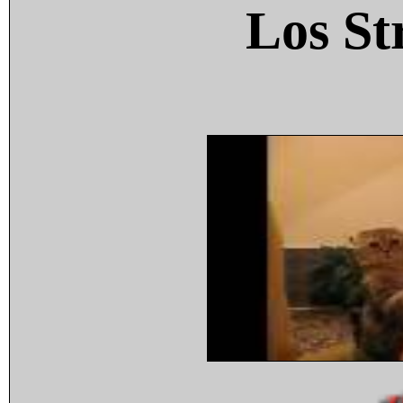
Los St