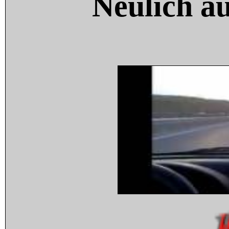
Neulich a