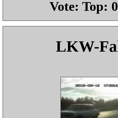
Vote: Top:
0
LKW-Fah