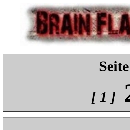
Seite
[ 1 ]