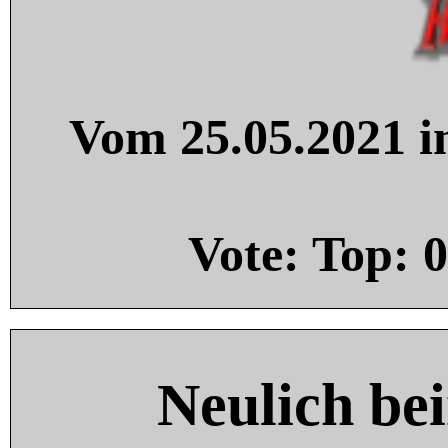
Vom 25.05.2021 in
Vote: Top:
0
Neulich be