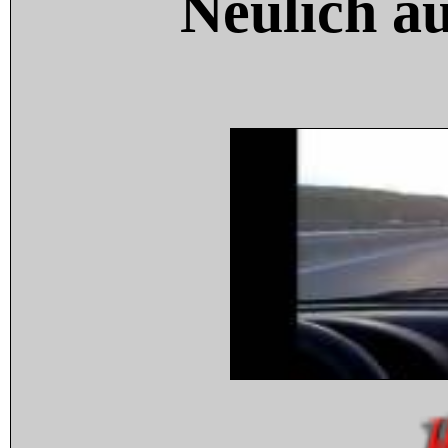
Neulich a