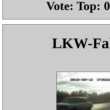
Vote: Top:
0
LKW-Fah