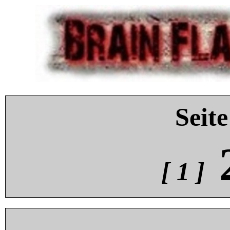
Seite
[ 1 ]