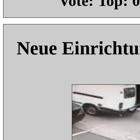
Vote: Top:
0
Neue Einricht