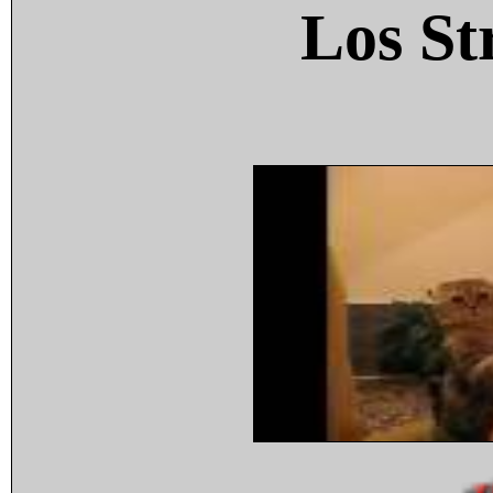
Los St