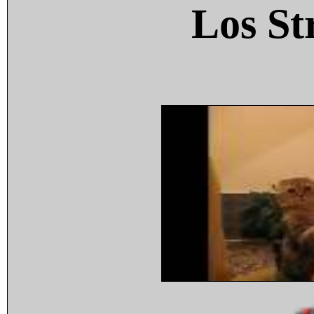
Los St