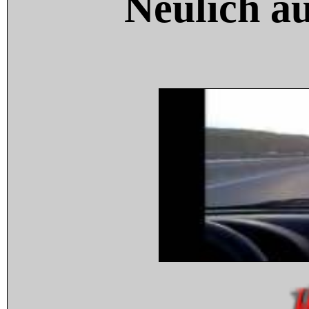
Neulich a