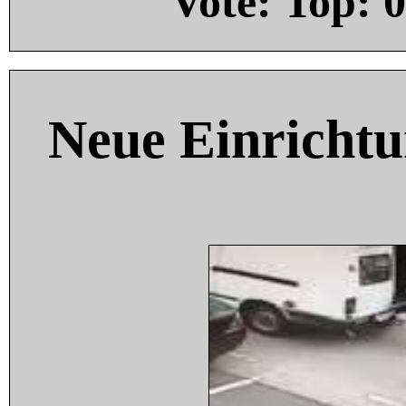
Vote: Top:
0
Neue Einricht