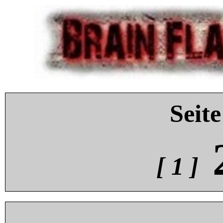
Seite
[ 1 ]