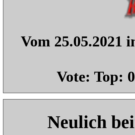
Vom 25.05.2021 in
Vote: Top:
0
Neulich be