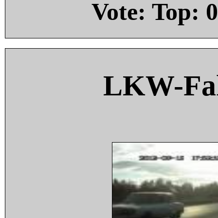
Vote: Top:
0
LKW-Fah