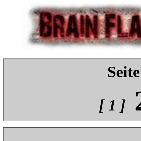
Seite
[ 1 ]