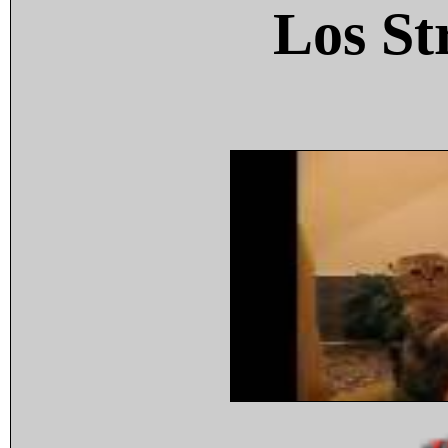
Los St