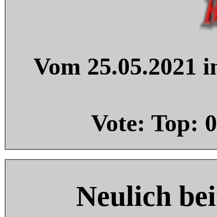
Vom 25.05.2021 in
Vote: Top:
0
Neulich be