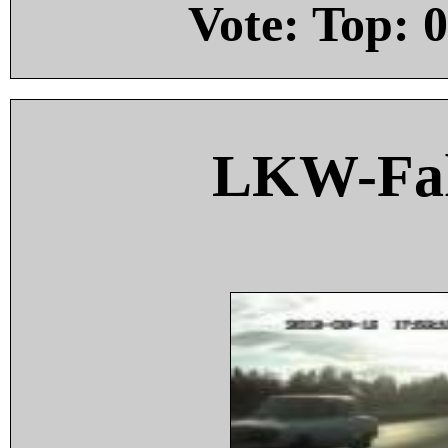
Vote: Top:
0
LKW-Fah