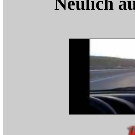
Neulich a