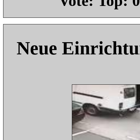
Vote: Top:
0
Neue Einricht