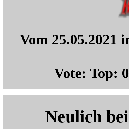
Vom 25.05.2021 in
Vote: Top:
0
Neulich be