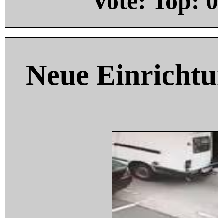
Vote: Top:
0
Neue Einricht