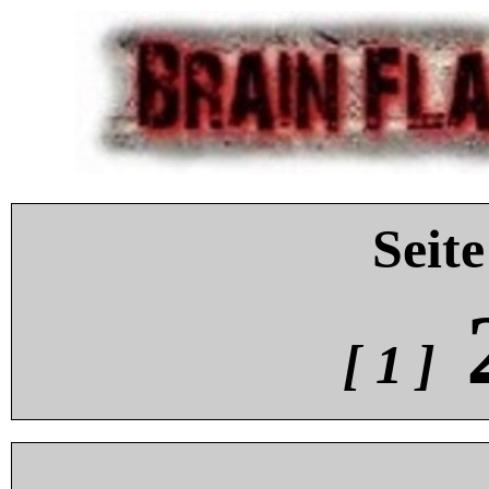
Seite
[ 1 ]