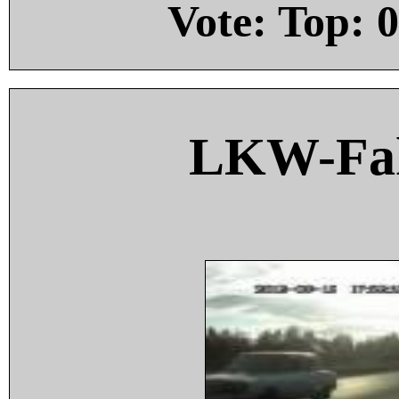
Vote: Top:
0
LKW-Fah