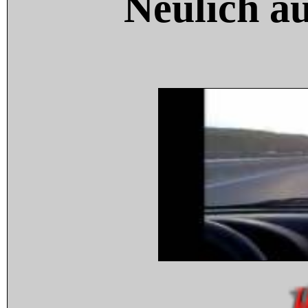
Neulich a