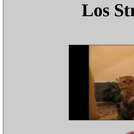
Los St