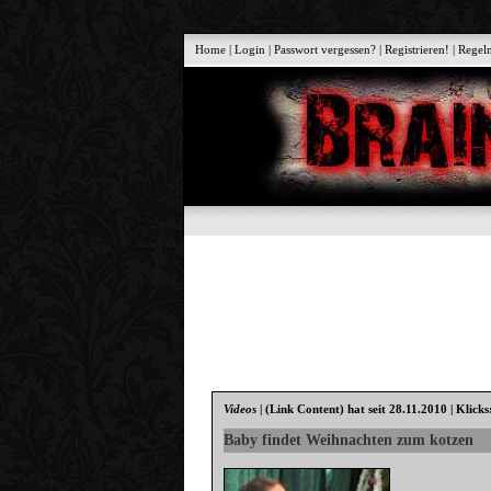
Home
|
Login
|
Passwort vergessen?
|
Registrieren!
|
Regel
Videos
|
(Link Content)
hat seit 28.11.2010 | Klick
Baby findet Weihnachten zum kotzen