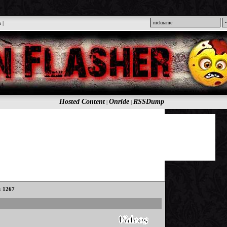
n
|
Hosted Content
Onride
RSSDump
|
|
s: 1267