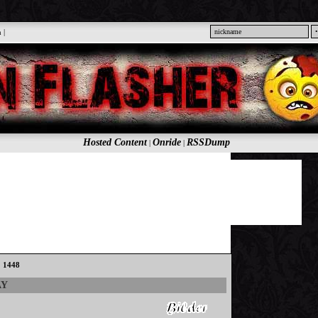
n
|
Hosted Content
Onride
RSSDump
|
|
: 1448
AY