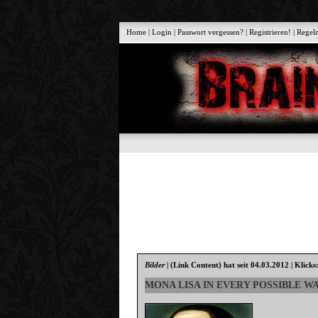
Home
|
Login
|
Passwort vergessen?
|
Registrieren!
|
Regel
Bilder
|
(Link Content)
hat seit 04.03.2012 | Klicks
MONA LISA IN EVERY POSSIBLE W