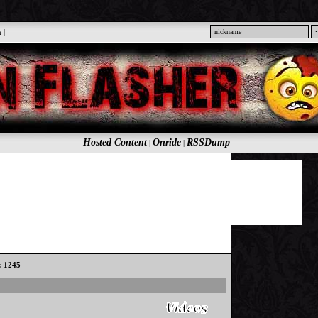
n
|
Hosted Content
Onride
RSSDump
|
|
s: 1245