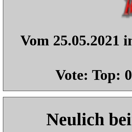
Vom 25.05.2021 in
Vote: Top:
0
Neulich be