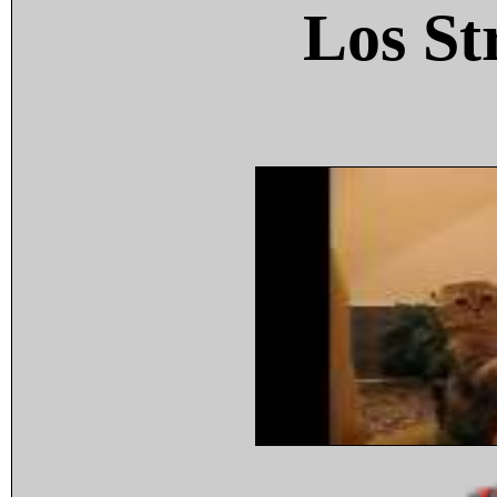
Los St