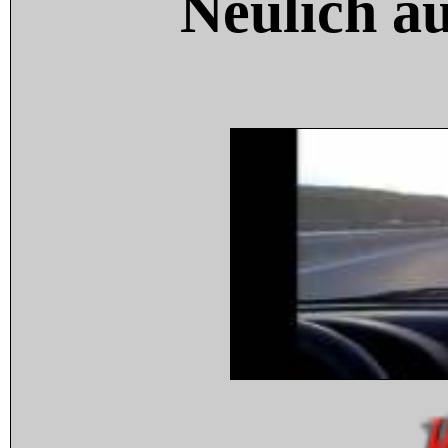
Neulich a