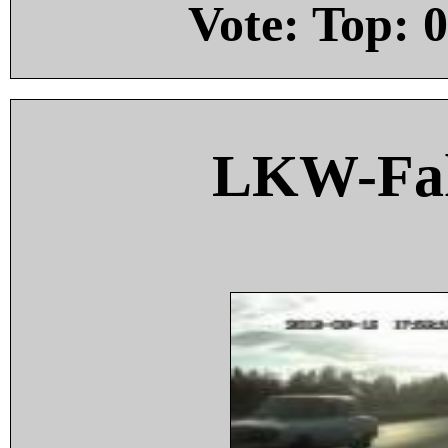
Vote: Top:
0
LKW-Fah