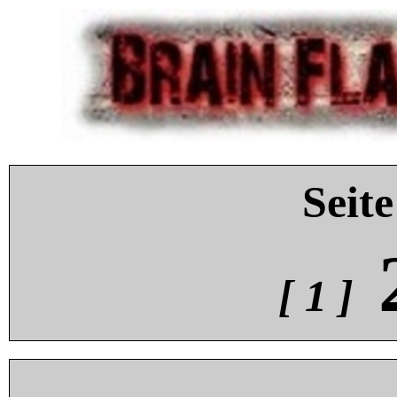
Seite
[ 1 ]