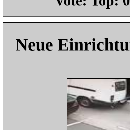
Vote: Top:
0
Neue Einricht