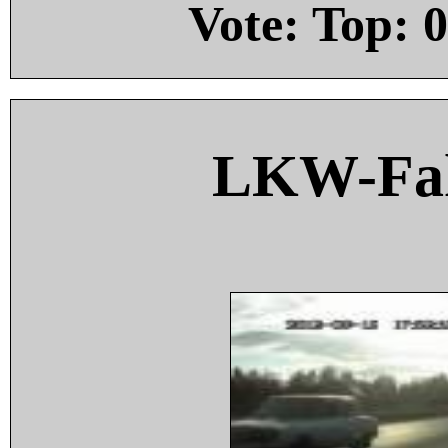
Vote: Top:
0
LKW-Fah