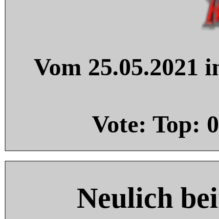
Vom 25.05.2021 in
Vote: Top:
0
Neulich be