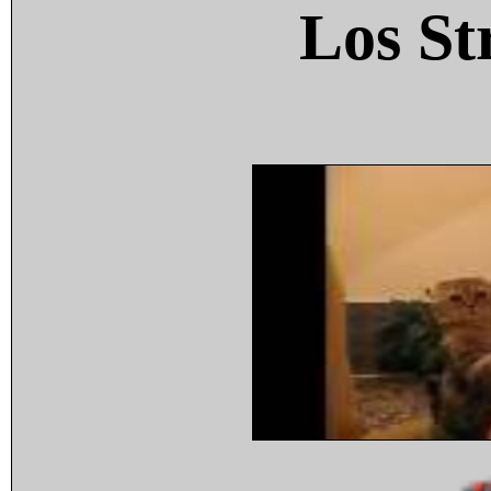
Los St