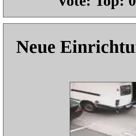
Vote: Top:
0
Neue Einricht