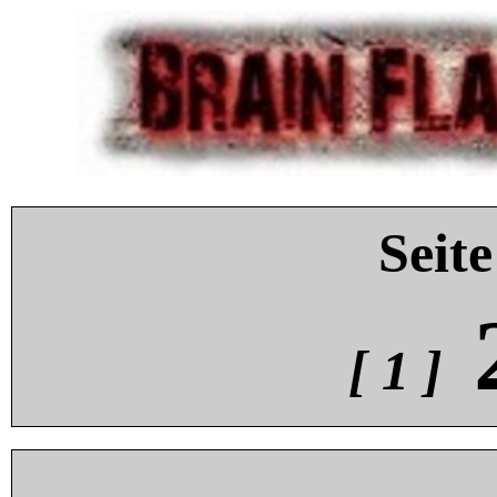
Seite
[ 1 ]