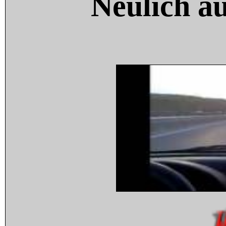
Neulich a