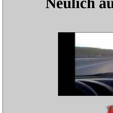
Neulich a