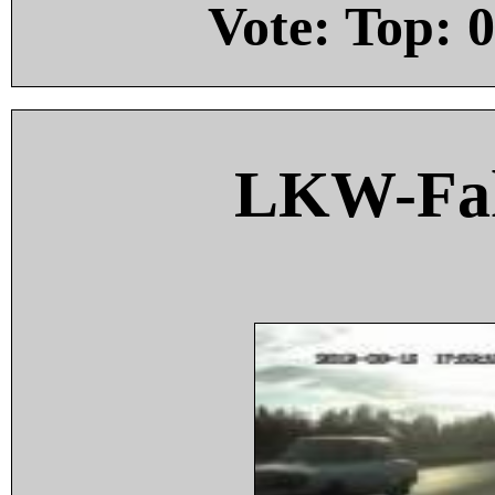
Vote: Top:
0
LKW-Fah