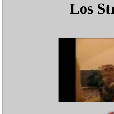
Los St