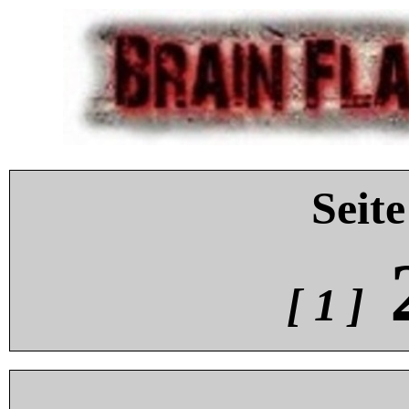
Seite
[ 1 ]