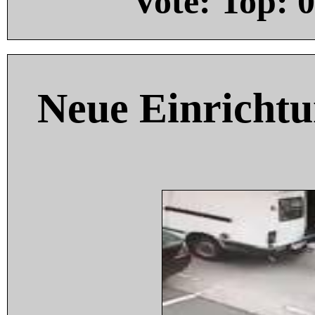
Vote: Top:
0
Neue Einricht