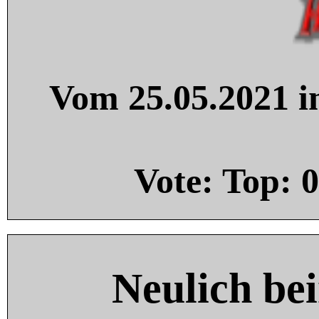
Vom 25.05.2021 in
Vote: Top:
0
Neulich be