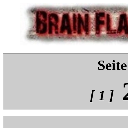
Seite
[ 1 ]