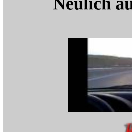
Neulich a