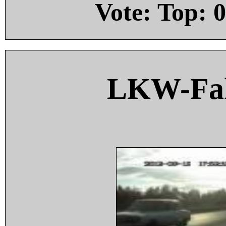
Vote: Top:
0
LKW-Fah