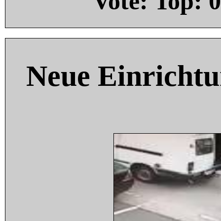
Vote: Top:
0
Neue Einricht