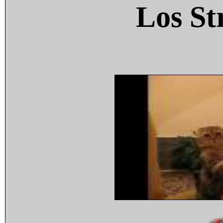
Los St