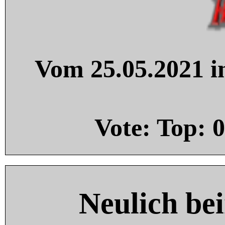
Vom 25.05.2021 in
Vote: Top:
0
Neulich be