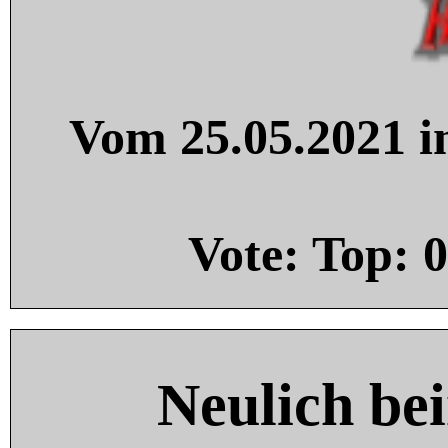
Vom 25.05.2021 in
Vote: Top:
0
Neulich be