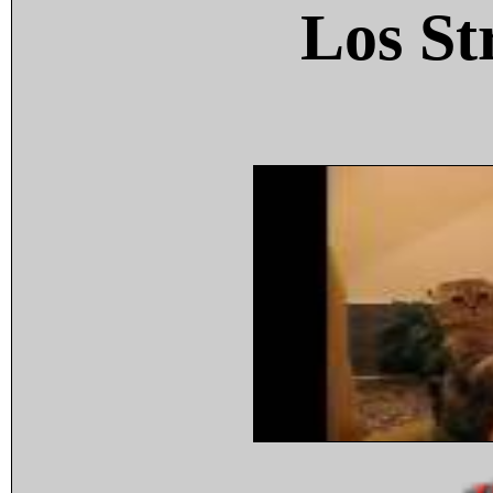
Los St