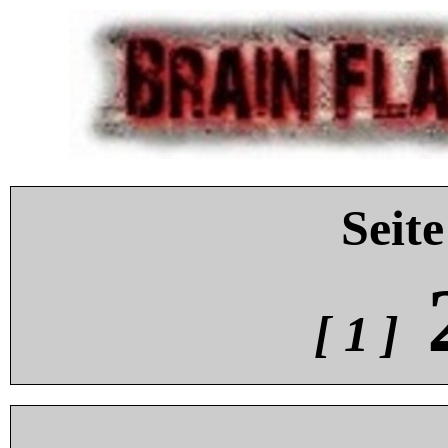
Seite
[ 1 ]