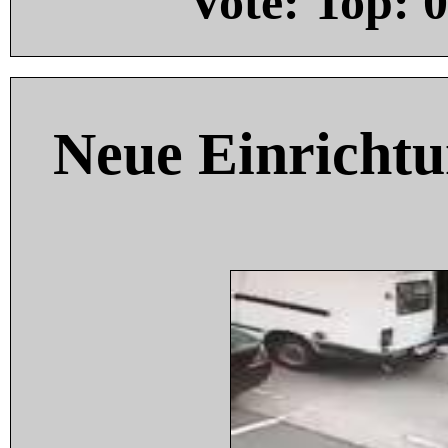
Vote: Top:
0
Neue Einricht