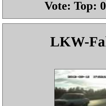
Vote: Top:
0
LKW-Fah