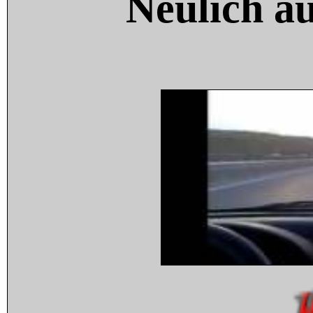
Neulich a