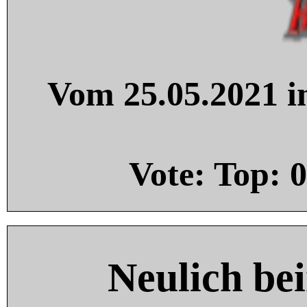
Vom 25.05.2021 in
Vote: Top:
0
Neulich be