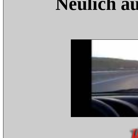
Neulich a