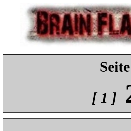
Seite
[ 1 ]