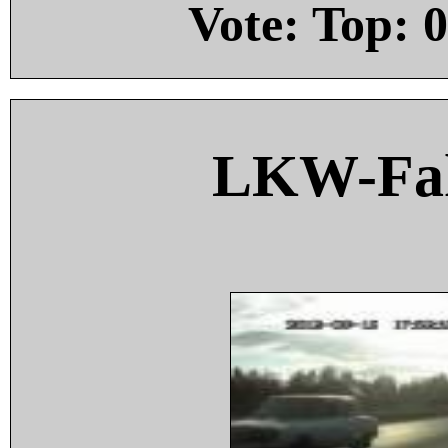
Vote: Top:
0
LKW-Fah