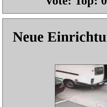
Vote: Top:
0
Neue Einricht