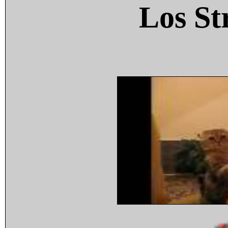
Los St