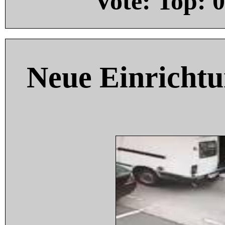
Vote: Top:
0
Neue Einricht