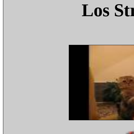
Los St