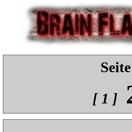
Seite
[ 1 ]