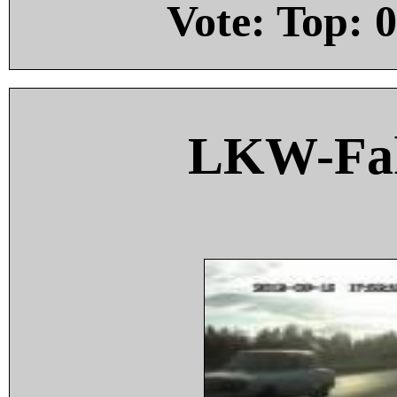
Vote: Top:
0
LKW-Fah