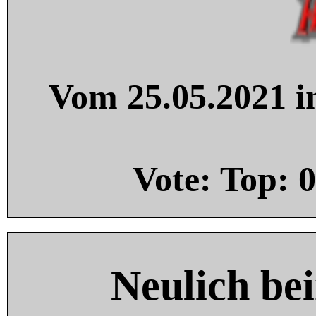
Vom 25.05.2021 in
Vote: Top:
0
Neulich be