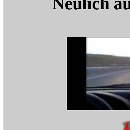
Neulich a