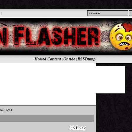
n
|
Hosted Content
Onride
RSSDump
|
|
cks: 1284