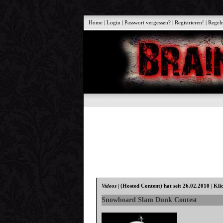
Home
|
Login
|
Passwort vergessen?
|
Registrieren!
|
Regel
Videos
|
(Hosted Content)
hat seit 26.02.2010 | Kli
Snowboard Slam Dunk Contest