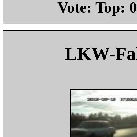
Vote: Top:
0
LKW-Fah