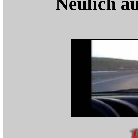
Neulich a