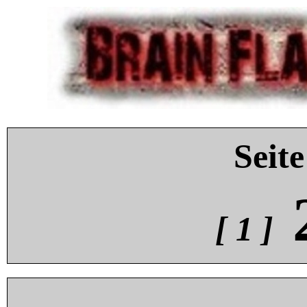
Seite
[ 1 ]