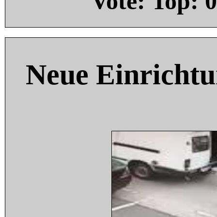
Vote: Top:
0
Neue Einricht