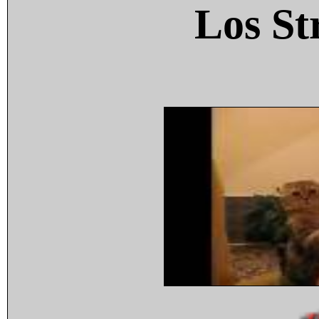
Los St