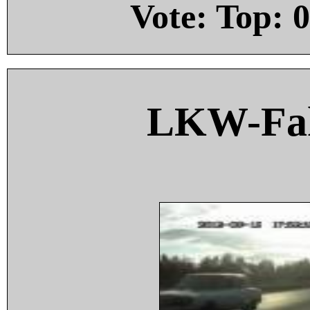
Vote: Top:
0
LKW-Fah