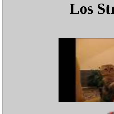
Los St