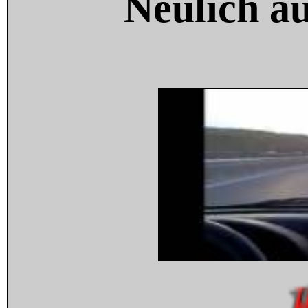
Neulich a