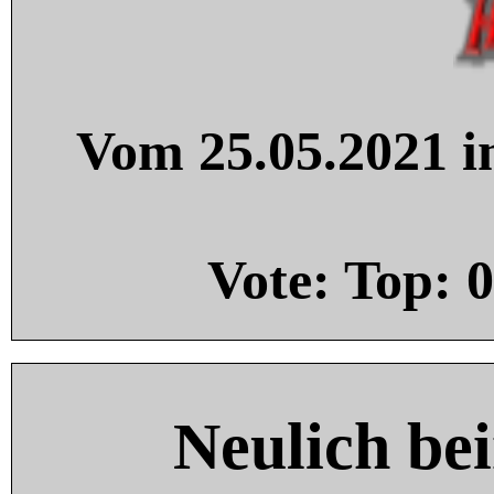
Vom 25.05.2021 in
Vote: Top:
0
Neulich be