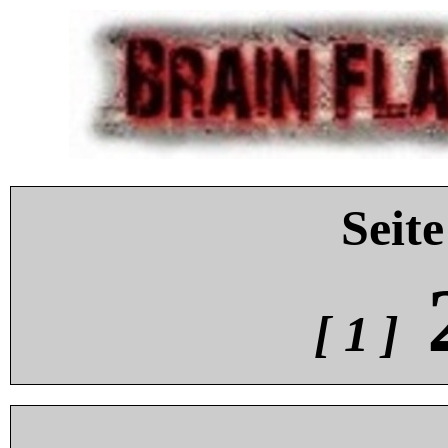
Seite
[ 1 ]