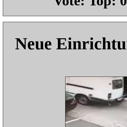
Vote: Top:
0
Neue Einricht