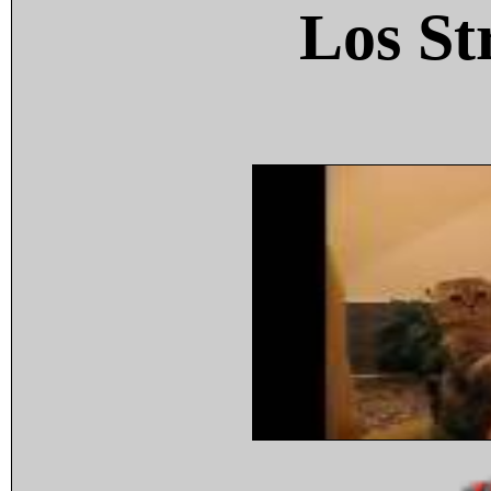
Los St