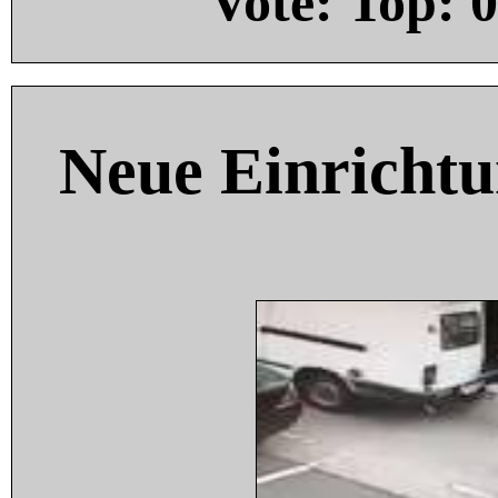
Vote: Top:
0
Neue Einricht