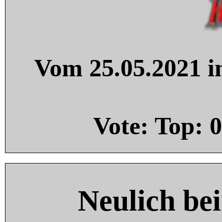
Vom 25.05.2021 in
Vote: Top:
0
Neulich be