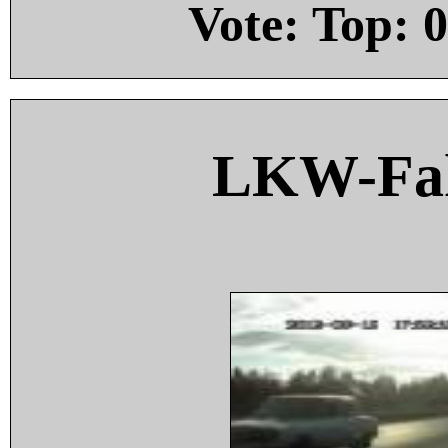
Vote: Top:
0
LKW-Fah