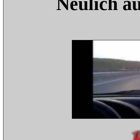
Neulich a