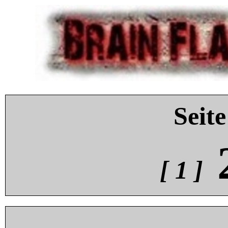
Seite
[ 1 ]