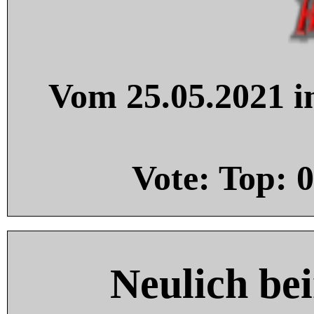
Vom 25.05.2021 in
Vote: Top:
0
Neulich be