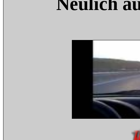
Neulich a