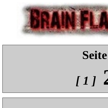
Seite
[ 1 ]