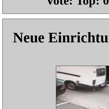
Vote: Top:
0
Neue Einricht