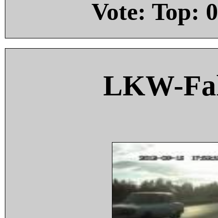
Vote: Top:
0
LKW-Fah