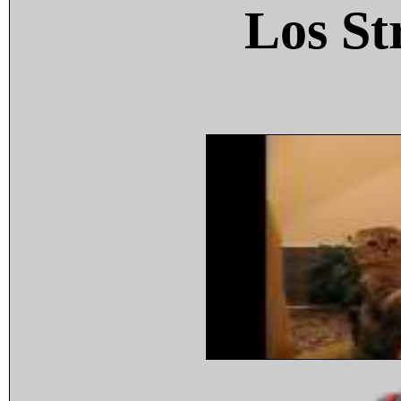
Los St