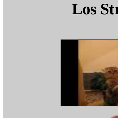
Los St