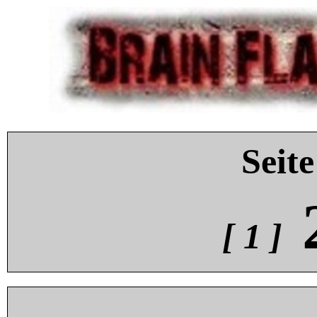
Seite
[ 1 ]