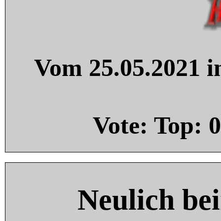
Vom 25.05.2021 in
Vote: Top:
0
Neulich be