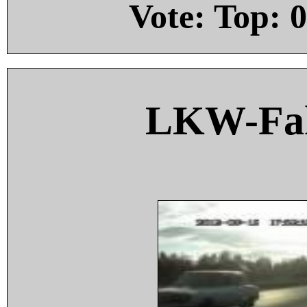
Vote: Top:
0
LKW-Fah