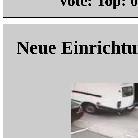
Vote: Top:
0
Neue Einricht