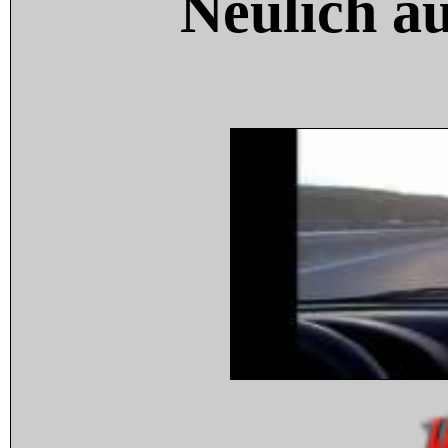
Neulich a