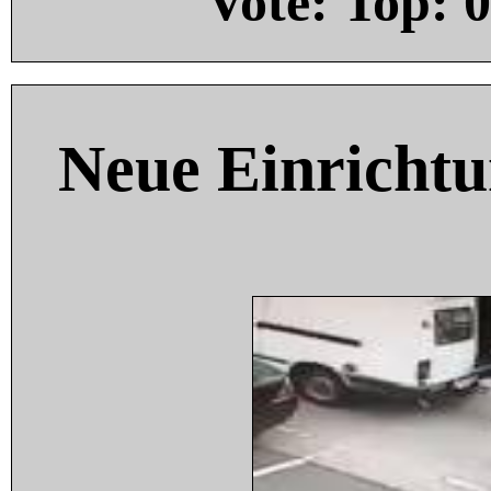
Vote: Top:
0
Neue Einricht