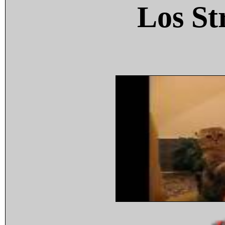
Los St