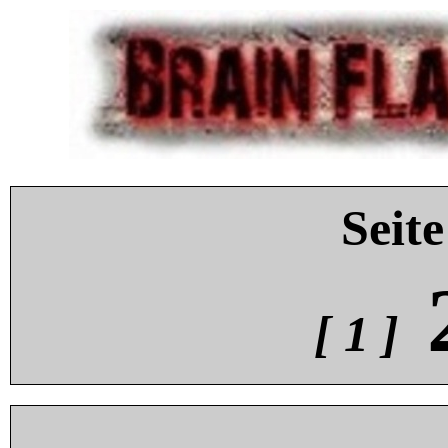
Seite
[ 1 ]