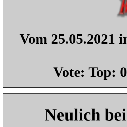
Vom 25.05.2021 in
Vote: Top:
0
Neulich be