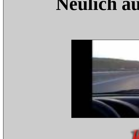
Neulich a