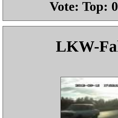
Vote: Top:
0
LKW-Fah