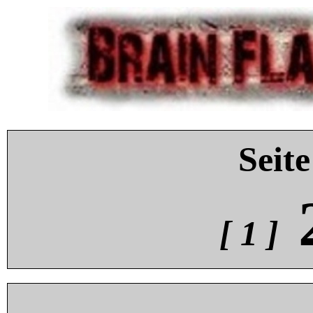
Seite
[ 1 ]