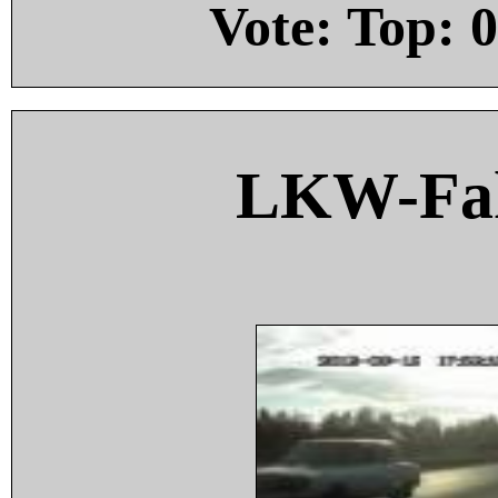
Vote: Top:
0
LKW-Fah