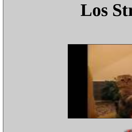
Los St