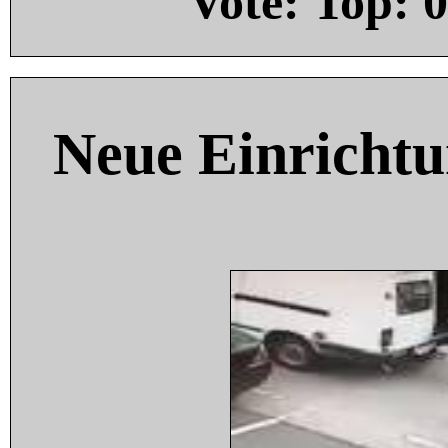
Vote: Top:
0
Neue Einricht