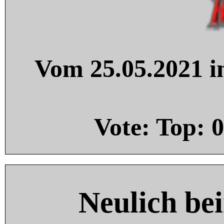
Vom 25.05.2021 in
Vote: Top:
0
Neulich be