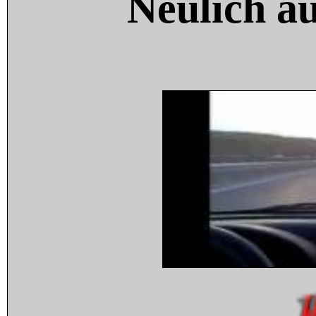
Neulich a