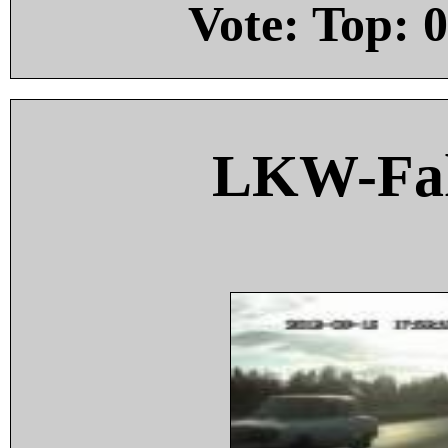
Vote: Top:
0
LKW-Fah