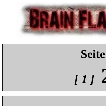
Seite
[ 1 ]