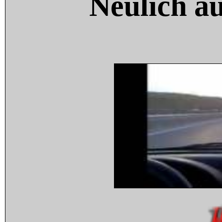
Neulich a