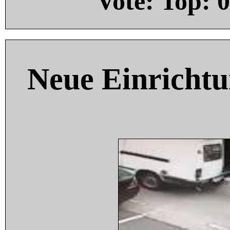
Vote: Top:
0
Neue Einricht