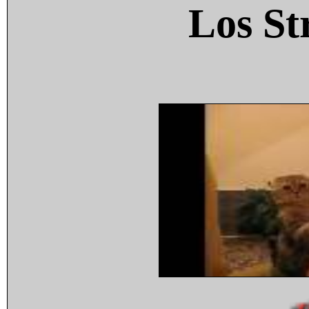
Los St