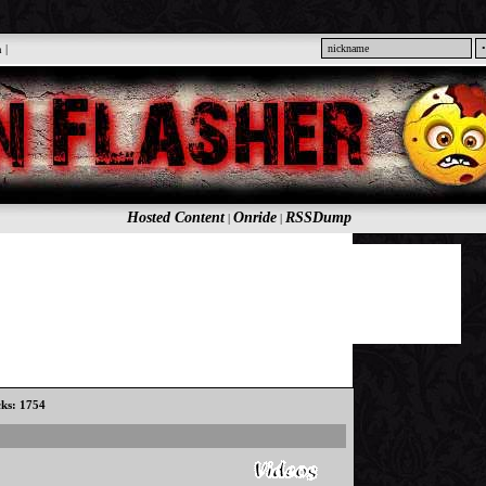
n
|
Hosted Content
Onride
RSSDump
|
|
cks: 1754