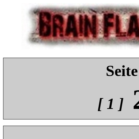
Seite
[ 1 ]