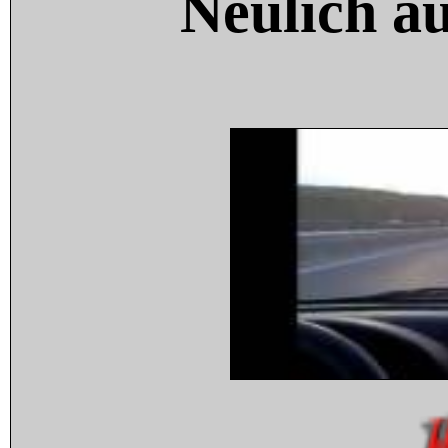
Neulich a