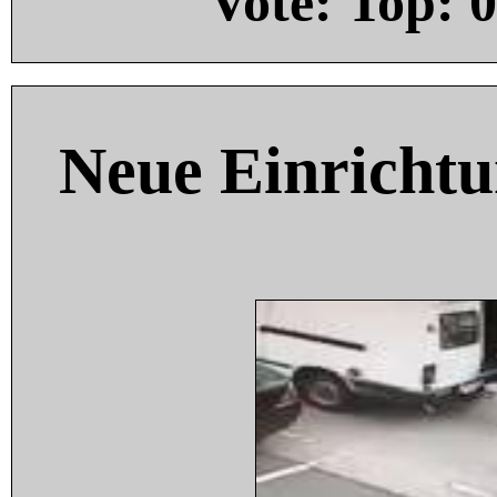
Vote: Top:
0
Neue Einricht