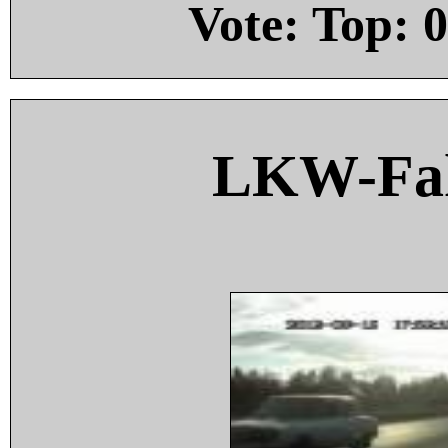
Vote: Top:
0
LKW-Fah