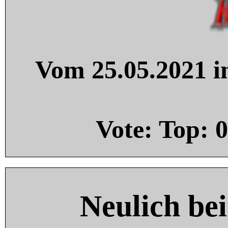
Vom 25.05.2021 in
Vote: Top:
0
Neulich be