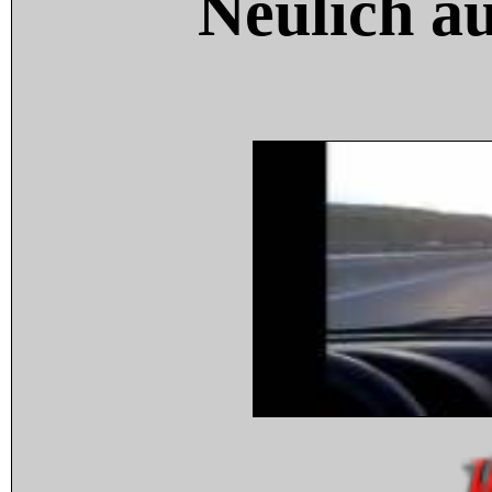
Neulich a