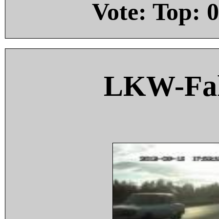
Vote: Top:
0
LKW-Fah