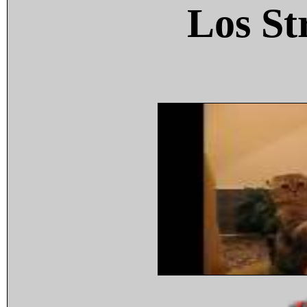
Los St