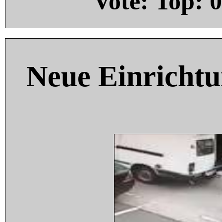
Vote: Top:
0
Neue Einricht