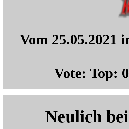
Vom 25.05.2021 in
Vote: Top:
0
Neulich be