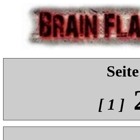
Seite
[ 1 ]