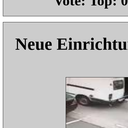
Vote: Top:
0
Neue Einricht