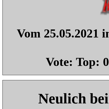
Vom 25.05.2021 in
Vote: Top:
0
Neulich be