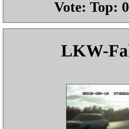
Vote: Top:
0
LKW-Fah