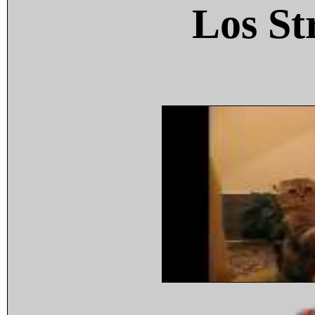
Los St