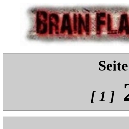
Seite
[ 1 ]