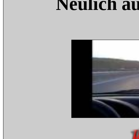
Neulich a