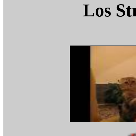
Los St