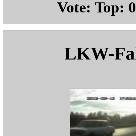
Vote: Top:
0
LKW-Fah