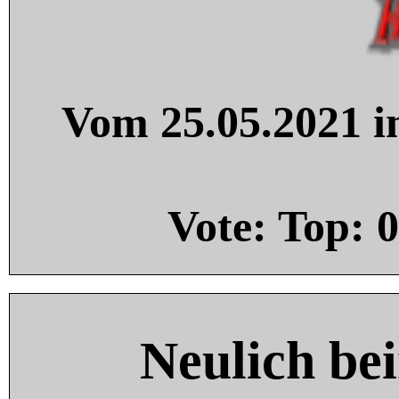
Vom 25.05.2021 in
Vote: Top:
0
Neulich be