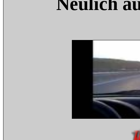
Neulich a