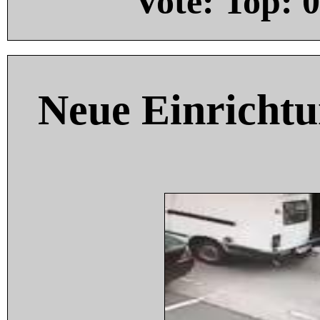
Vote: Top:
0
Neue Einricht