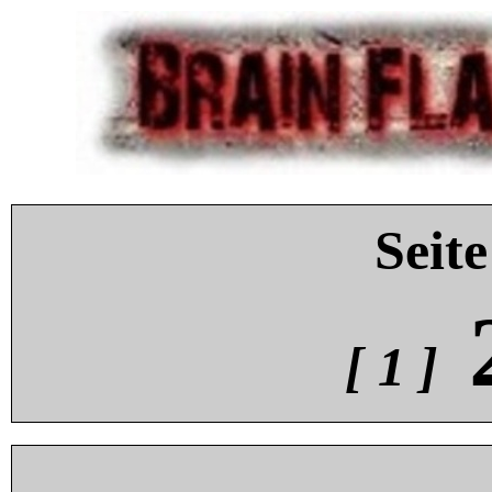
Seite
[ 1 ]