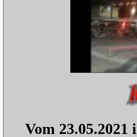
Vom 23.05.2021 i