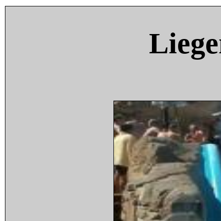
Liege