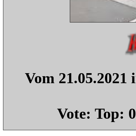
Vom 21.05.2021 i
Vote: Top:
0