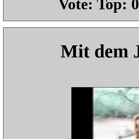
Vote: Top:
0
Mit dem 