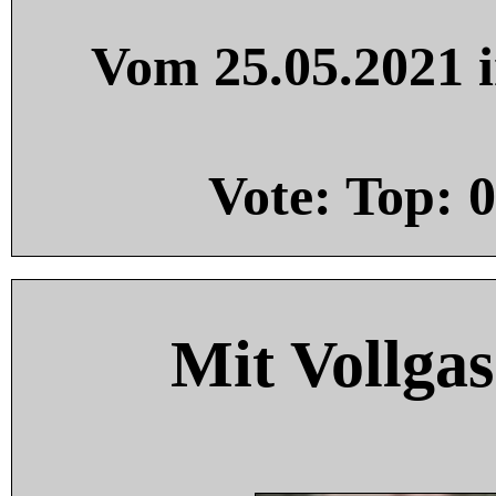
Vom 25.05.2021 i
Vote: Top:
0
Mit Vollgas