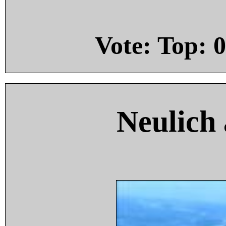
Vote: Top:
0
Neulich 