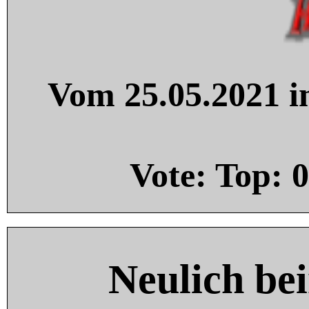
Vom 25.05.2021 in
Vote: Top:
0
Neulich be