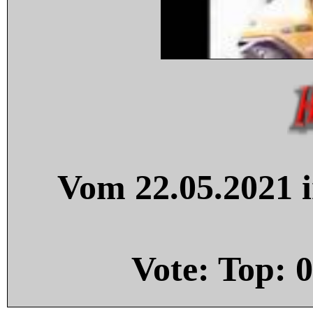
Vom 22.05.2021 i
Vote: Top:
0