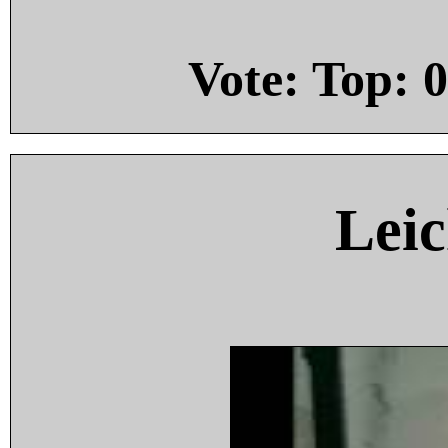
Vote: Top:
0
Leic