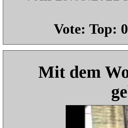
Vote: Top:
0
Mit dem Wo
ge