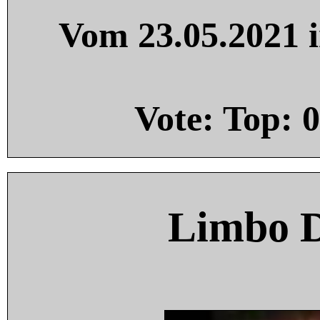
Vom 23.05.2021 i
Vote: Top:
0
Limbo 