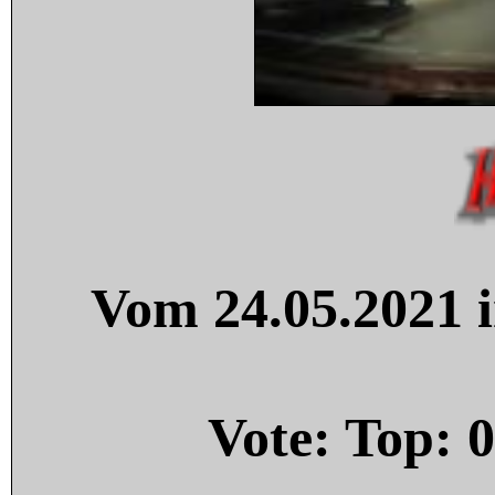
Vom 24.05.2021 i
Vote: Top:
0