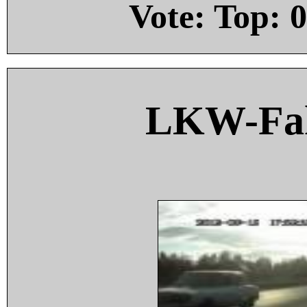
Vote: Top:
0
LKW-Fah