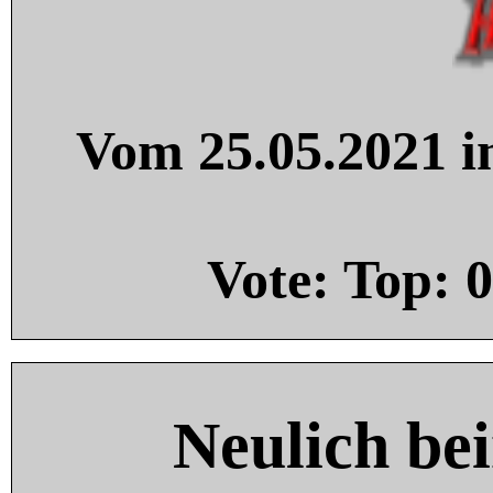
Vom 25.05.2021 in
Vote: Top:
0
Neulich be