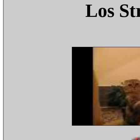
Los St