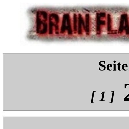
Seite
[ 1 ]