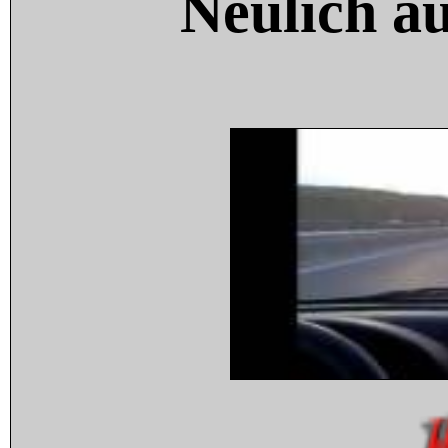
Neulich a