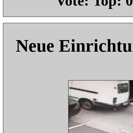
Vote: Top:
0
Neue Einricht