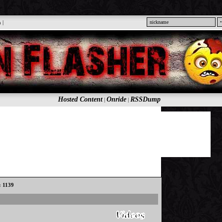
n
|
Hosted Content
Onride
RSSDump
|
|
: 1139