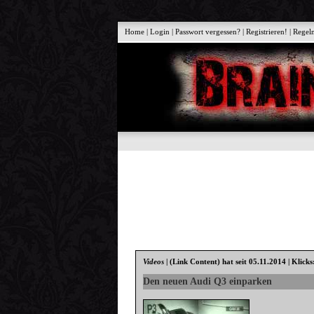
Home
|
Login
|
Passwort vergessen?
|
Registrieren!
|
Regel
Videos
|
(Link Content)
hat seit 05.11.2014 | Klicks
Den neuen Audi Q3 einparken