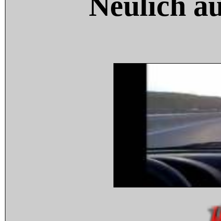
Neulich a