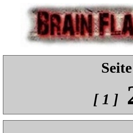
Seite
[ 1 ]