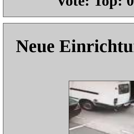
Vote: Top:
0
Neue Einricht