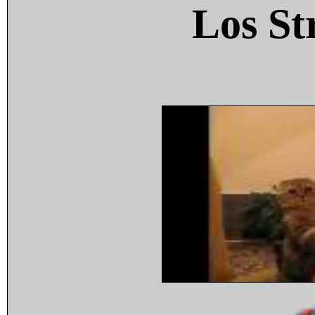
Los St