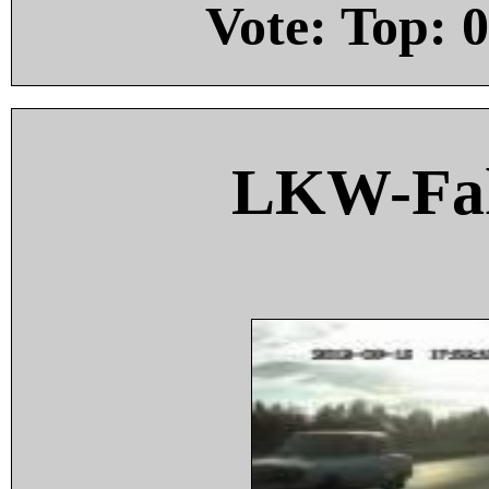
Vote: Top:
0
LKW-Fah