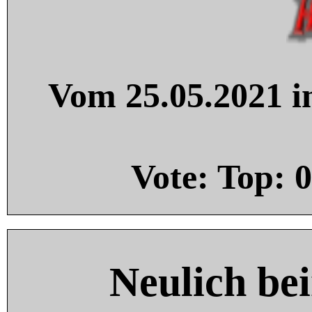
Vom 25.05.2021 in
Vote: Top:
0
Neulich be