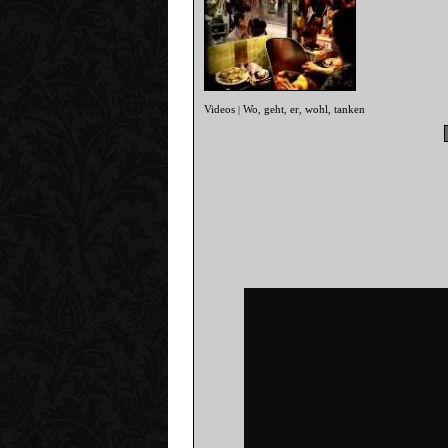
Videos
Wo
geht
er
wohl
tanken
|
,
,
,
,