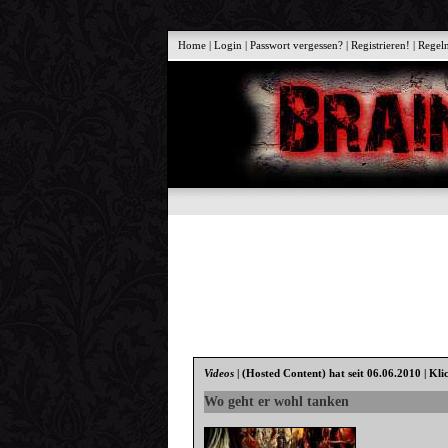
Home
|
Login
|
Passwort vergessen?
|
Registrieren!
|
Regel
Videos
|
(Hosted Content)
hat seit 06.06.2010 | Kli
Wo geht er wohl tanken