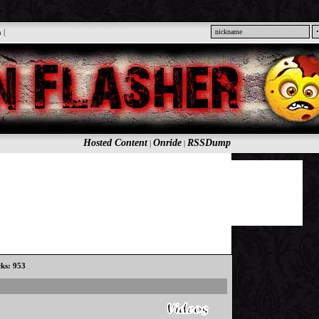
n
|
Hosted Content
Onride
RSSDump
|
|
cks: 953