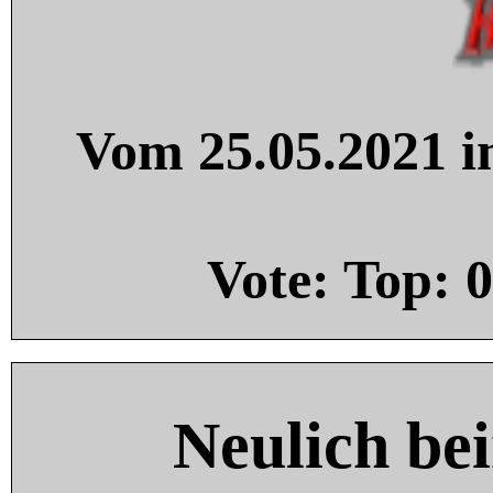
Vom 25.05.2021 in
Vote: Top:
0
Neulich be