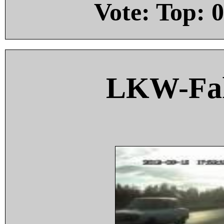
Vote: Top:
0
LKW-Fah