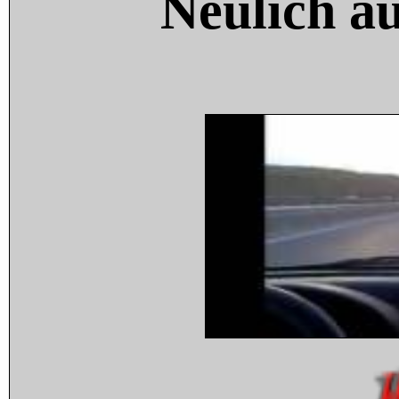
Neulich a