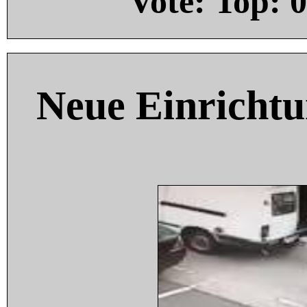
Vote: Top:
0
Neue Einricht