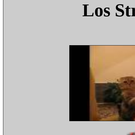
Los St