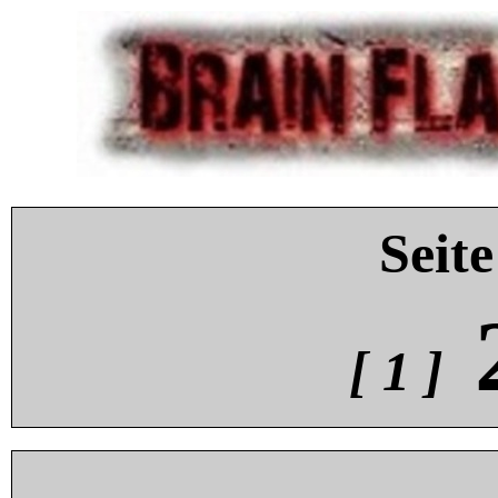
Seite
[ 1 ]